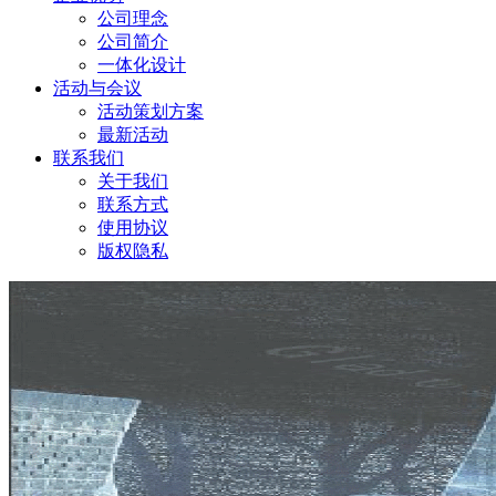
公司理念
公司简介
一体化设计
活动与会议
活动策划方案
最新活动
联系我们
关于我们
联系方式
使用协议
版权隐私