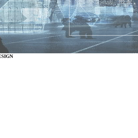
ESIGN