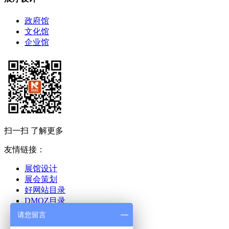
政府馆
文化馆
企业馆
扫一扫 了解更多
友情链接：
展馆设计
展会策划
好网站目录
DMOZ目录
深圳活动策划
请您留言
百万站官网