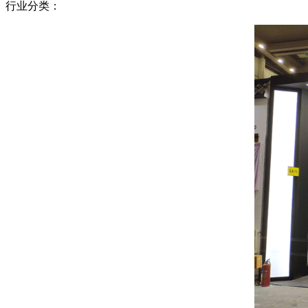
行业分类：