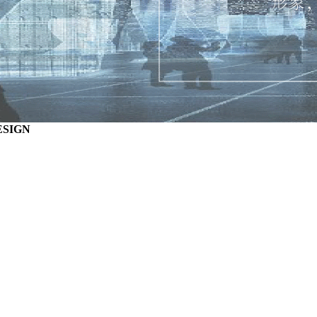
ESIGN